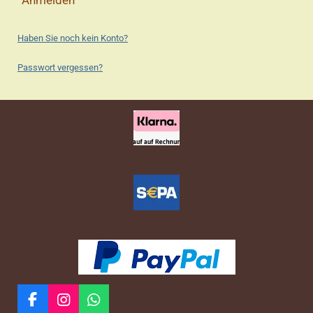
Anmelden
Haben Sie noch kein Konto?
Passwort vergessen?
F
I
W